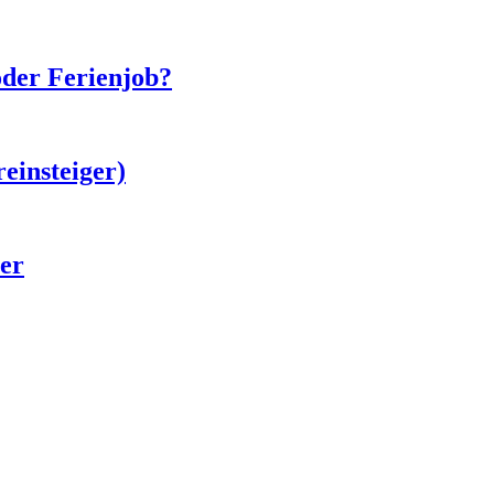
oder Ferienjob?
einsteiger)
er