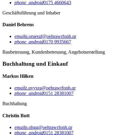
phone_android
0175 4660643
Geschäftsführung und Inhaber
Daniel Behrens
email
q.orueraf@oehrawrfonh.qr
phone_android
0170 9935667
Baubetreuung, Kundenbetreuung, Angebotserstellung
Buchhaltung und Einkauf
Markus Hilken
email
z.uvyxra@oehrawrfonh.qr
phone_android
0151 28381007
Buchhaltung
Christin Butt
email
p.ohgg@oehrawrfonh.qr
phone_android
0151 28381007